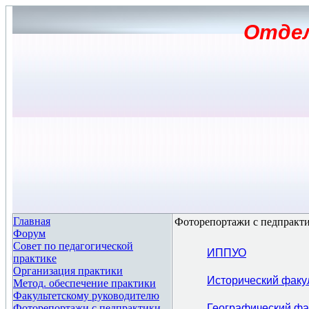
Отдел
Главная
Фоторепортажи с педпракт
Форум
Совет по педагогической
ИППУО
практике
Организация практики
Исторический факу
Метод. обеспечение практики
Факультетскому руководителю
Фоторепортажи с педпрактики
Географический фа