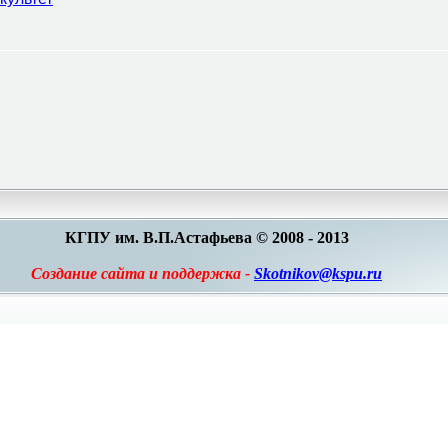
КГПУ им. В.П.Астафьева © 2008 - 2013
Создание сайта и поддержка -
Skotnikov@kspu.ru